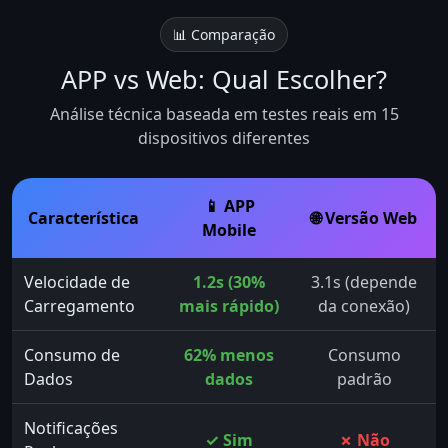
📊 Comparação
APP vs Web: Qual Escolher?
Análise técnica baseada em testes reais em 15
dispositivos diferentes
📱 APP
Característica
🌐 Versão Web
Mobile
Velocidade de
1.2s (30%
3.1s (depende
Carregamento
mais rápido)
da conexão)
Consumo de
62% menos
Consumo
Dados
dados
padrão
Notificações
✓ Sim
✗ Não