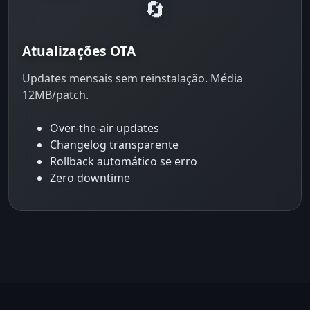
🔄
Atualizações OTA
Updates mensais sem reinstalação. Média
12MB/patch.
Over-the-air updates
Changelog transparente
Rollback automático se erro
Zero downtime